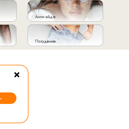
Анти-эйдж
Похудение
ы