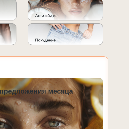
Анти-эйдж
Похудение
предложения месяца