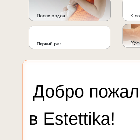
После родов
К с
Муж
Первый раз
Добро пожал
в Estettika!