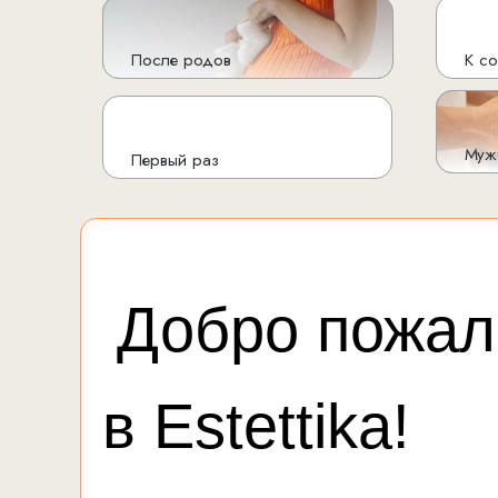
После родов
К с
Муж
Первый раз
Добро пожал
в Estettika!