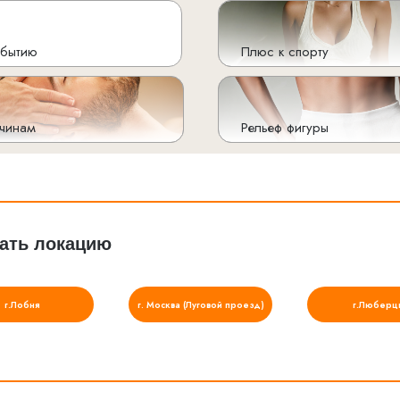
обытию
Плюс к спорту
чинам
Рельеф фигуры
ать локацию
г.Лобня
г. Москва (Луговой проезд)
г.Люберц