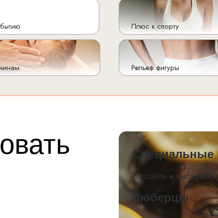
обытию
Плюс к спорту
чинам
Рельеф фигуры
овать
Специальные 
листайте и выбирайте
Люберцы