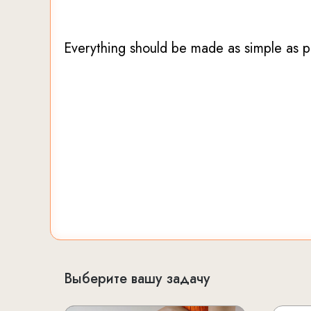
настоящих женщин без
й.
Everything should be made as simple as po
Выберите вашу задачу