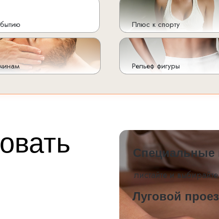
обытию
Плюс к спорту
чинам
Рельеф фигуры
овать
Специальные 
листайте и выбирайте
Луговой прое