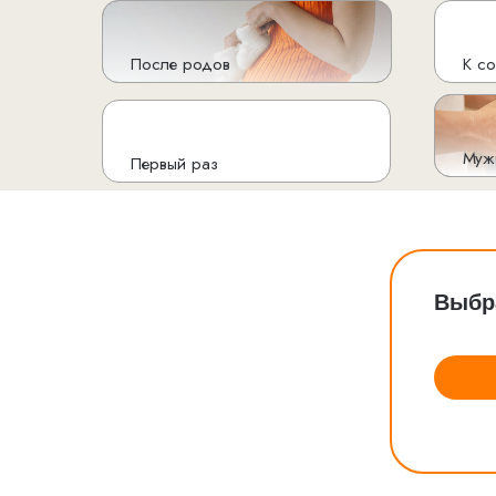
После родов
К с
Муж
Первый раз
Выбр