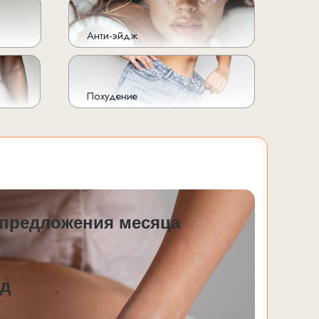
Анти-эйдж
Похудение
предложения месяца
зд