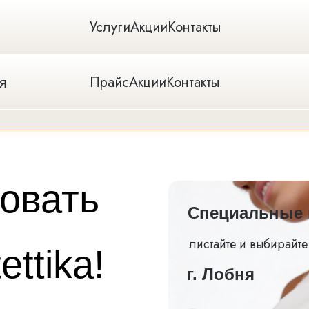
Услуги
Акции
Контакты
Прайс
Акции
Контакты
ня
овать
Специальные 
листайте и выбирайте
ettika!
г. Лобня