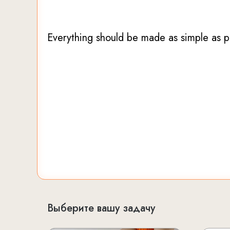
настоящих женщин без
й.
Everything should be made as simple as po
Выберите вашу задачу