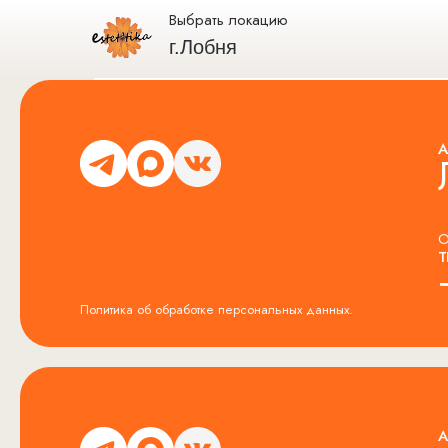
Выбрать локацию
г.Лобня
А
О
Т
Политика об обработке персональных данных.
А