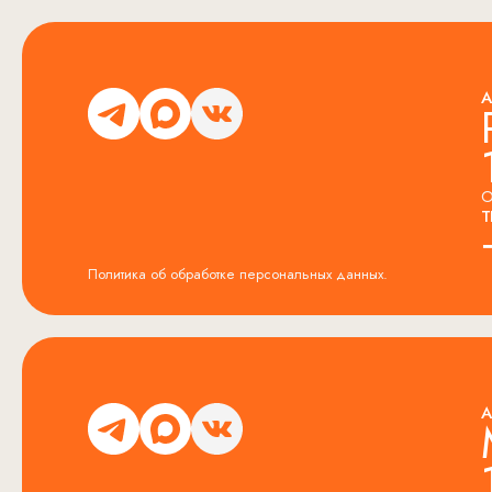
А
О
Т
Политика об обработке персональных данных.
А