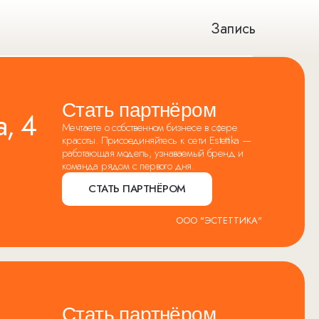
Запись
Стать партнёром
, 4
Мечтаете о собственном бизнесе в сфере
красоты. Присоединяйтесь к сети Estettika —
работающая модель, узнаваемый бренд и
команда рядом с первого дня.
СТАТЬ ПАРТНЁРОМ
ООО "ЭСТЕТТИКА"
Стать партнёром