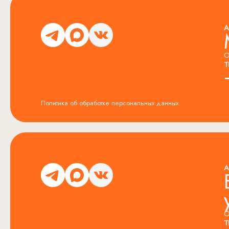
А
О
Т
Политика об обработке персональных данных.
А
О
Т